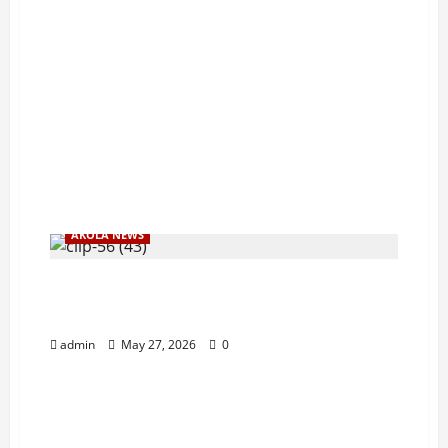
AKOLA NEWS
‘टक्केवारी’च्या साठमारीत मनपाचे नियम गुंडाळले;
भाड्याच्या कागदपत्रांवर लाटले दोन कोटींचे काम !
admin
May 27, 2026
0