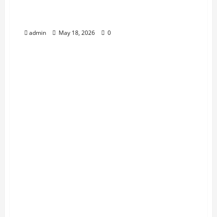
बाळापुरात वरली मटक्याचा उच्छाद ऑपरेशन
प्रहारचा धाक संपला ?
admin
May 18, 2026
0