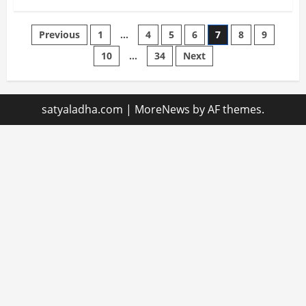
Posts
Previous
1
…
4
5
6
7
8
9
10
…
34
Next
pagination
satyaladha.com
|
MoreNews
by AF themes.