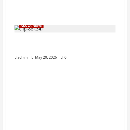
AKOLA NEWS
प्रेमविवाहाच्या रागातून तरुणाची हत्या; अकोला
स्थानिक गुन्हे शाखेकडून 4 आरोपींना बेड्या
admin
May 20, 2026
0