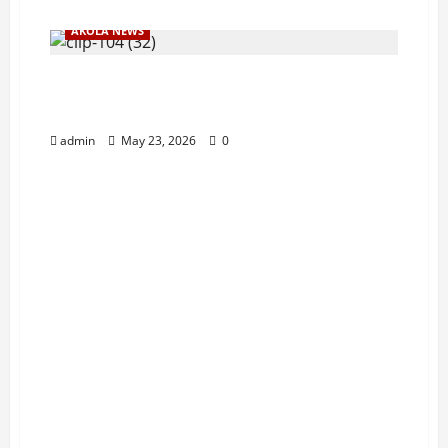
AKOLA NEWS
रक्षकच बनले भक्षक ! लग्नाचे आमिष दाखवून
पोलीस कॉन्स्टेबलकडून महिलेवर अत्याचार
admin
May 23, 2026
0