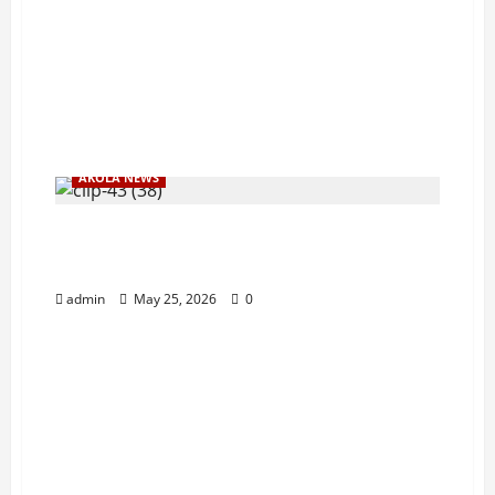
AKOLA NEWS
इंधन दरवाढीविरोधात वंचितचा बैलगाडी मोर्चा
बैलगाडी, गाढव, घोडे आणि सायकलने वेधले लक्ष
admin
May 25, 2026
0