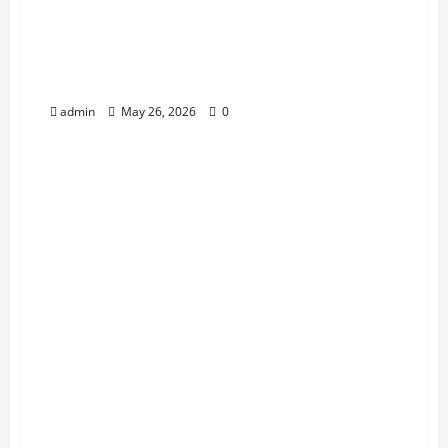
कारभार ! इंजिनिअर नसतानाही ठगांना
कोट्यवधींची कंत्राटे; आयुक्तांची डोळेझाक,
अकोलेकरांच्या पैशांची होळी !
admin
May 26, 2026
0