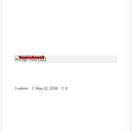
AKOLA NEWS
अकोल्यात पुन्हा रक्ताचा सडा ! अज्ञात युवकाची
दगडाने ठेचून निघृण हत्या !
admin
May 22, 2026
0