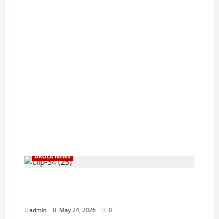
AKOLA NEWS
अकोल्यात ऑईल गोदामाला भीषण आग अग्निशमन
दलाच्या दोन जवानांसह कर्मचारी जखमी
admin
May 24, 2026
0