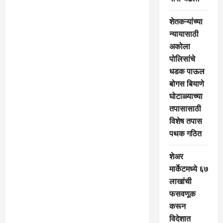
शेतकऱ्यांच्या
न्यायासाठी
अकोला
पोलिसांचे
धडक पाऊल
बोगस बियाणे
घोटाळ्याच्या
तपासासाठी
विशेष तपास
पथक गठित
शेअर
मार्केटमध्ये ६७
लाखांची
फसवणूक
करून
विदेशात