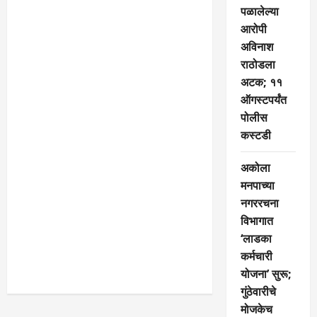
पळालेल्या
आरोपी
अविनाश
राठोडला
अटक; ११
ऑगस्टपर्यंत
पोलीस
कस्टडी
अकोला
मनपाच्या
नगररचना
विभागात
‘लाडका
कर्मचारी
योजना’ सुरू;
गुंठेवारीचे
मोजकेच