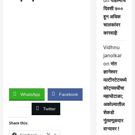
on
पहिल्याच
दिवशी ७००
हून अधिक
चालकांवर
कारवाई!
Vidhnu
janolkar
on
संत
ज्ञानेश्वर
मल्टीस्टेटमध्ये
कोट्यवधींचा
WhatsApp
Facebook
महाघोटाळा;
अकोल्यातील
Twitter
शेकडो
गुंतवणूकदार
Share this:
वाऱ्यावर !