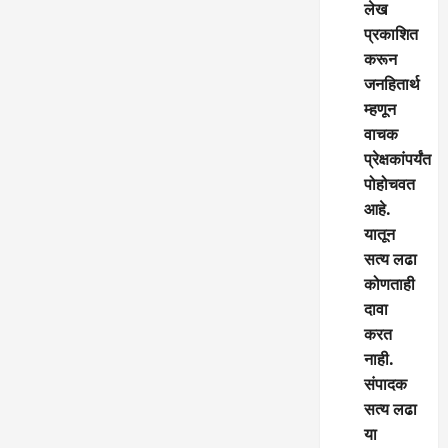
लेख
प्रकाशित
करून
जनहितार्थ
म्हणून
वाचक
प्रेक्षकांपर्यंत
पोहोचवत
आहे.
यातून
सत्य लढा
कोणताही
दावा
करत
नाही.
संपादक
सत्य लढा
या