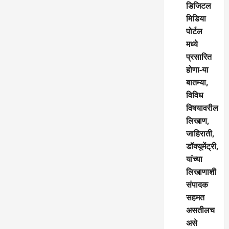
डिजिटल
मिडिया
पोर्टल
मध्ये
प्रसारित
होणा-या
बातम्या,
विविध
विषयावरील
लिखाण,
जाहिराती,
डॉक्यूमेंट्री,
यांच्या
लिखाणाशी
संपादक
सहमत
असतीलच
असे