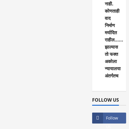
नाही.
कोणताही
वाद
निर्माण
मर्यादित
राहील......
झाल्यास
तो फक्त
अकोला
न्यायालया
अंतर्गतच
FOLLOW US
Follow
Us