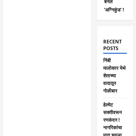
बनले
‘अग्निकुंड’ !
RECENT
POSTS
निंबी
मालोकार येथे
शेताच्या
वादातून
गोळीबार
हेल्मेट
सक्तीवरून
रणकंदन !
नागरिकांचा
पारा चढला