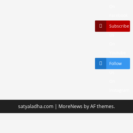
On
Facebook
Subscribe
Us
On
Youtube
Follow
Us
On
Instagram
satyaladha.com
|
MoreNews
by AF themes.