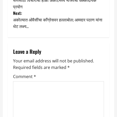
सत्तेसाठी विचारांची होळी अकोटमध्ये भाजपचा धक्कादायक
o
प्रयोग
Next:
s
अकोल्यात ओवैसींचा काँग्रेसवर हल्लाबोल; आमदार पठाण यांना
t
थेट लक्ष्य…
n
a
Leave a Reply
v
Your email address will not be published.
Required fields are marked
*
i
Comment
*
g
a
t
i