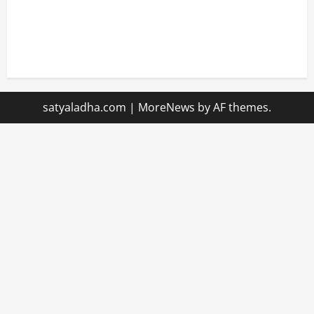
satyaladha.com
|
MoreNews
by AF themes.