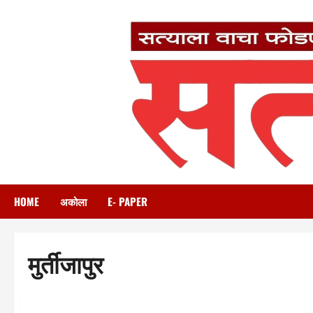
Skip
to
content
HOME
अकोला
E- PAPER
मुर्तीजापुर