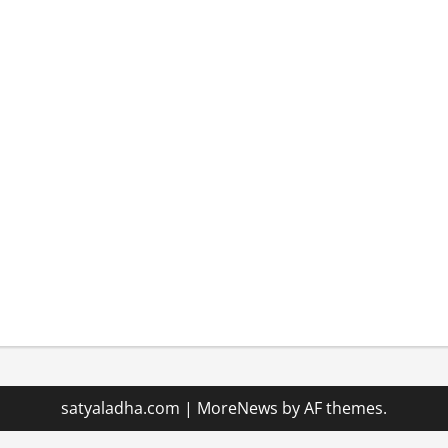
satyaladha.com
|
MoreNews
by AF themes.