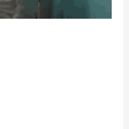
े गोंधळ