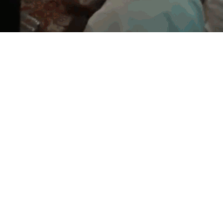
ेदवारांना एबी फॉर्म : मूर्तिजापूरमध्य